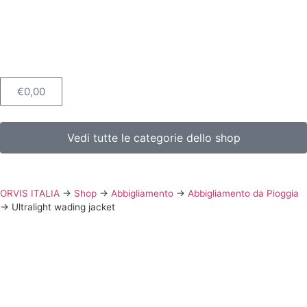
€
0,00
Vedi tutte le categorie dello shop
ORVIS ITALIA
→
Shop
→
Abbigliamento
→
Abbigliamento da Pioggia
→
Ultralight wading jacket